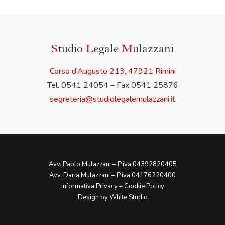
S
tudio
L
egale
M
ulazzani
Corso d’Augusto 213, 47921 Rimini
Tel. 0541 24054 – Fax 0541 25876
segreteria@studiolegalemulazzani.it
Avv. Paolo Mulazzani – P.iva 04392820405
Avv. Daria Mulazzani – P.iva 04176220400
Informativa Privacy
–
Cookie Policy
Design by White Studio