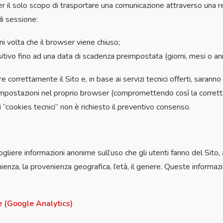
per il solo scopo di trasportare una comunicazione attraverso una r
di sessione:
ni volta che il browser viene chiuso;
itivo fino ad una data di scadenza preimpostata (giorni, mesi o ann
correttamente il Sito e, in base ai servizi tecnici offerti, saranno 
 impostazioni nel proprio browser (compromettendo così la corretta
 “cookies tecnici” non è richiesto il preventivo consenso.
cogliere informazioni anonime sull’uso che gli utenti fanno del Sito,
nienza, la provenienza geografica, l’età, il genere. Queste informaz
ne (Google Analytics)