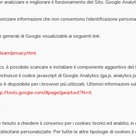
r analizzare e migliorare il funzionamento del Sito. Google Analyti
rizzare informazioni che non consentono l’identificazione persona
e generali di Google visualizzabili ai seguenti link:
learn/privacy.html
cs, è possibile scaricare e installare il componente aggiuntivo de
uisce il codice javascript di Google Analytics (ga.js, analytics.js e
è disponibile per i browser più utilizzati. Ulteriori informazioni 
tp://tools.google.com/dlpage/gaoptout?hl=it
.
s
tenuto a chiedere il consenso per i cookies tecnici ed analitici, in q
ubblicitarie personalizzate. Per tutte le altre tipologie di cookie