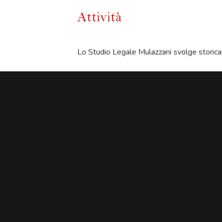
Attività
Lo Studio Legale Mulazzani svolge storicamen
Diritto bancario
Tutela del credito
Diritto commerciale
Diritto fallimentare