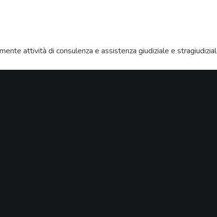
te attività di consulenza e assistenza giudiziale e stragiudiziale in
Diritto immobiliare e locatiz
Proprietà e diritti reali di 
Diritto consumeristico e p